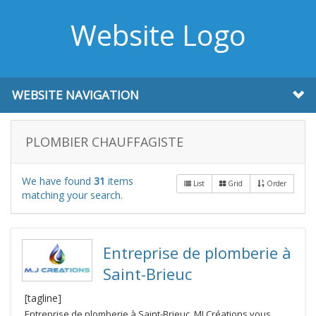
Website Logo
WEBSITE NAVIGATION
PLOMBIER CHAUFFAGISTE
We have found
31
items
List
Grid
Order
matching your search.
Entreprise de plomberie à
Saint-Brieuc
[tagline]
Entreprise de plomberie à Saint-Brieuc, MJ Créations vous