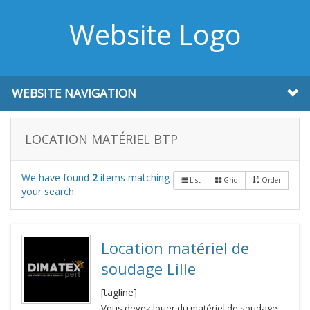
Website Logo
WEBSITE NAVIGATION
LOCATION MATÉRIEL BTP
We have found
2
items matching
List
Grid
Order
your search.
Location matériel de
soudage Lille
[tagline]
Vous devez louer du matériel de soudage