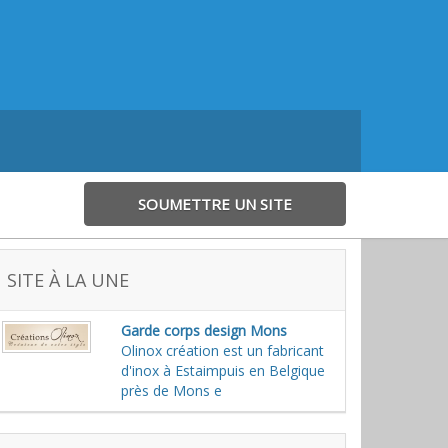
SOUMETTRE UN SITE
SITE À LA UNE
Garde corps design Mons
Olinox création est un fabricant
d'inox à Estaimpuis en Belgique
près de Mons e