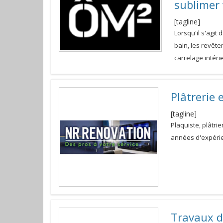
sublimer 
[tagline]
Lorsqu'il s'agit 
bain, les revête
carrelage intérie
Plâtrerie 
[tagline]
Plaquiste, plâtr
années d'expéri
Travaux d