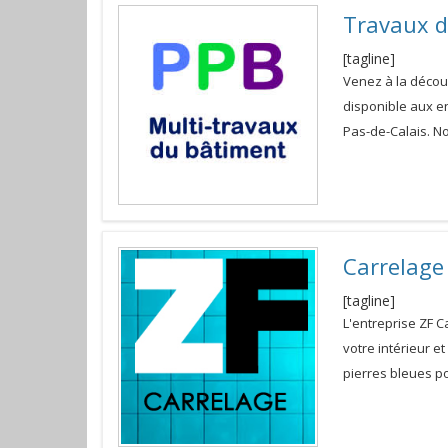
Travaux d
[tagline]
Venez à la décou
disponible aux e
Pas-de-Calais. N
Carrelag
[tagline]
L'entreprise ZF 
votre intérieur e
pierres bleues p