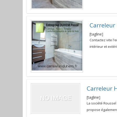
Carreleur
[tagline]
Contactez vite l'
intérieur et exté
Carreleur 
[tagline]
La société Roussel 
propose également 