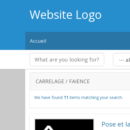
Website Logo
Accueil
CARRELAGE / FAIENCE
We have found
11
items matching your search.
Pose et l