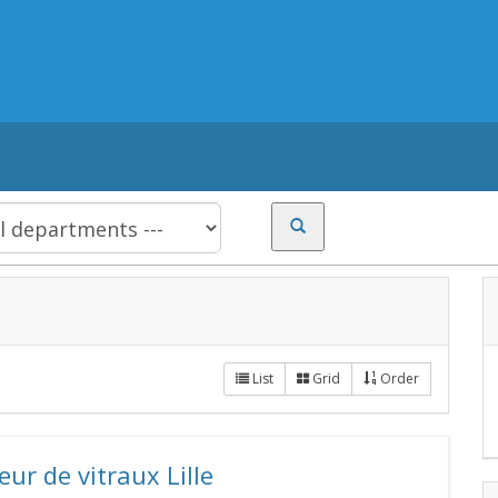
List
Grid
Order
ur de vitraux Lille