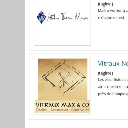
[tagline]
Maître verrier à 
création et rest
Vitraux N
[tagline]
Les vitraillistes 
ainsi que la res
près de Compiègn