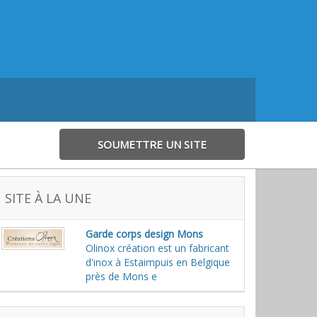
SOUMETTRE UN SITE
SITE À LA UNE
Garde corps design Mons
Olinox création est un fabricant
d'inox à Estaimpuis en Belgique
près de Mons e