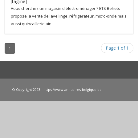
[tagline]
Vous cherchez un magasin d'électroménager ? ETS Behets
propose la vente de lave linge, réfrigérateur, micro-onde mais
aussi quincaillerie ain
Page 1 of 1
1
© Copyright 2023 - https://www.annuaires-belgique.be