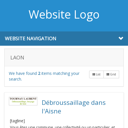
Website Logo
WEBSITE NAVIGATION
LAON
We have found
2
items matching your
List
Grid
search.
Débroussaillage dans
l'Aisne
[tagline]
Vous êtes une commune, une collectivité ou un particulier, et