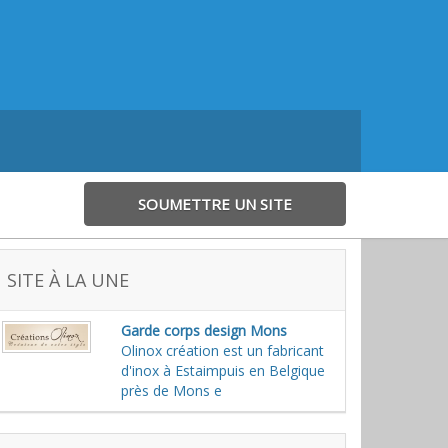
SOUMETTRE UN SITE
SITE À LA UNE
Garde corps design Mons
Olinox création est un fabricant
d'inox à Estaimpuis en Belgique
près de Mons e