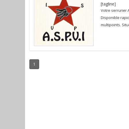
[tagline]
Votre serrurier
Disponible rapi
multipoints. Situ
1