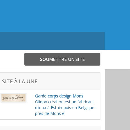
SOUMETTRE UN SITE
SITE À LA UNE
Garde corps design Mons
Olinox création est un fabricant
d'inox à Estaimpuis en Belgique
près de Mons e