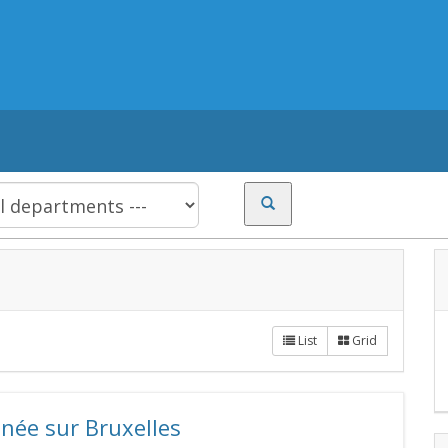
List
Grid
née sur Bruxelles