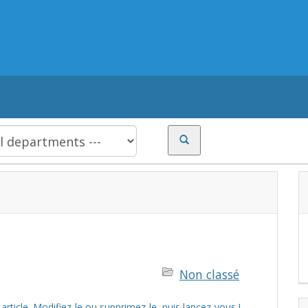
Non classé
rticle. Modifiez-le ou supprimez-le, puis lancez-vous !