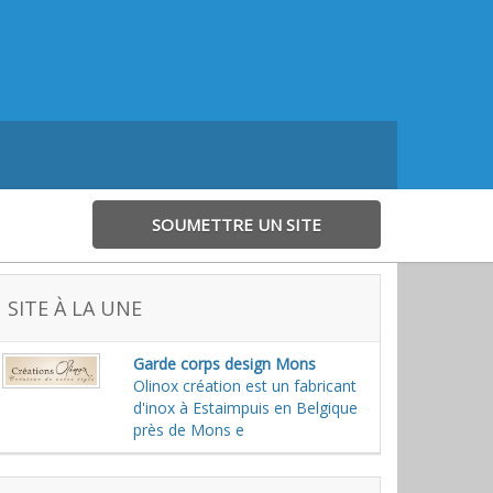
SOUMETTRE UN SITE
SITE À LA UNE
Garde corps design Mons
Olinox création est un fabricant
d'inox à Estaimpuis en Belgique
près de Mons e